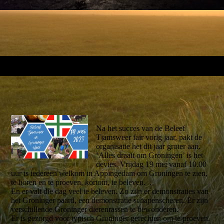
Na het succes van de Beleef
Tjamsweer fair vorig jaar, pakt de
organisatie het dit jaar groter aan.
‘Alles draait om Groningen’ is het
devies. Vrijdag 19 mei vanaf 10.00
uur is iedereen welkom in Appingedam om Groningen te zien,
te horen en te proeven, kortom, te beleven. .
En er valt die dag veel te beleven. Zo zijn er demonstraties van
het Groninger paard, een demonstratie schapenscheren. Er zijn
verschillende Groninger dierenrassen te bewonderen.
Er is gezorgd voor typisch Groninger gerechten om te proeven.