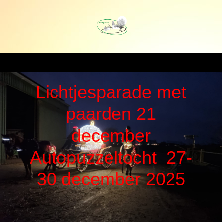
Lichtjesparade met
paarden 21
december
Autopuzzeltocht 27-
30 december 2025