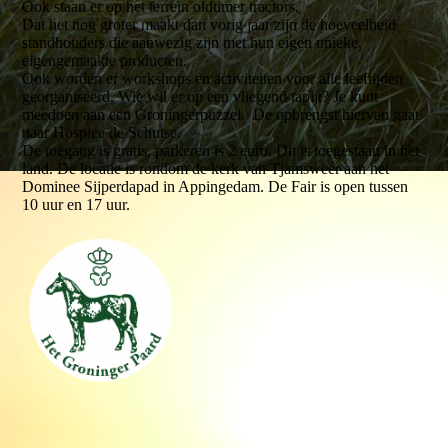
Ook staan er op het terrein oldtimer tractors.
Dat het nog groter maakt dan vorig jaar zijn de hoeveelheid
standhouders die aanwezig zijn met hun eigen unieke,
eigengemaakte producten.
Ook worden er workshops en activiteiten voor alle leeftijden
georganiseerd. Wie wil er op een vliegend tapijt? Je kunt
meedoen aan een Groningerpuzzel. De opbrengst hiervan gaat
naar Hospice de Schutse.
De toegang is gratis, parkeren is 2 euro. Dit is toegestaan in het
land. De locatie is rondom de kerk van Tjamsweer aan het
Dominee Sijperdapad in Appingedam. De Fair is open tussen
10 uur en 17 uur.